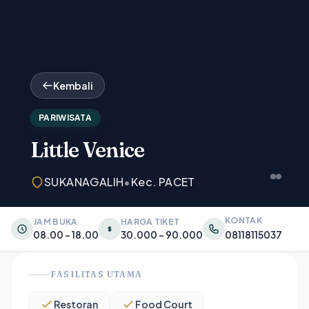
Kembali
PARIWISATA
Little Venice
SUKANAGALIH
•
Kec. PACET
KONTAK
JAM BUKA
HARGA TIKET
08.00 - 18.00
30.000 - 90.000
08118115037
FASILITAS UTAMA
Restoran
Food Court