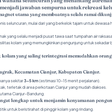
m wahana seluncuran yang menantang adrenali
enjadi jawaban sempurna untuk rekreasi kelua
magnet utama yang membuatnya selalu ramai dikunj
enis seluncuran, mulai dari yang berkelok tajam untuk dewasa
anak yang selalu menjadi pusat tawa saat tumpahan air raks
silitas kolam yang memungkinkan pengunjung untuk sekadar b
k kolam yang saling terintegrasi memudahkan orang
Nagrak, Kecamatan Cianjur, Kabupaten Cianjur.
hanya sekitar
3–5 km
(estimasi 10–15 menit perjalanan).
ncak, terletak di area perkotaan Cianjur yang mudah diakses.
ur utama Cianjur-Bandung.
 sangat lengkap untuk menjamin kenyamanan pengun
tik untuk beristirahat di pinggir kolam yang rindang.