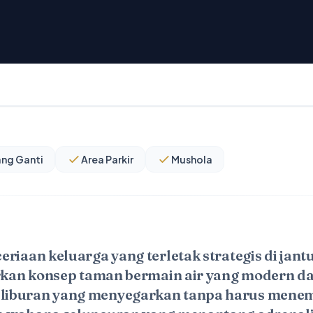
ng Ganti
Area Parkir
Mushola
eriaan keluarga yang terletak strategis di jan
arkan konsep taman bermain air yang modern d
iburan yang menyegarkan tanpa harus menem