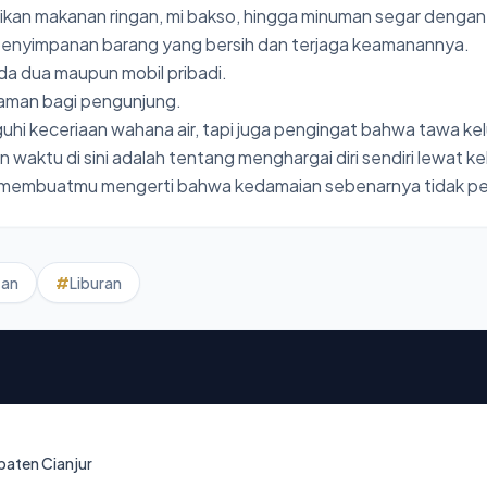
kan makanan ringan, mi bakso, hingga minuman segar dengan 
n penyimpanan barang yang bersih dan terjaga keamanannya.
a dua maupun mobil pribadi.
yaman bagi pengunjung.
uhi keceriaan wahana air, tapi juga pengingat bahwa tawa kel
waktu di sini adalah tentang menghargai diri sendiri lewat 
kan membuatmu mengerti bahwa kedamaian sebenarnya tidak p
tan
#
Liburan
paten Cianjur