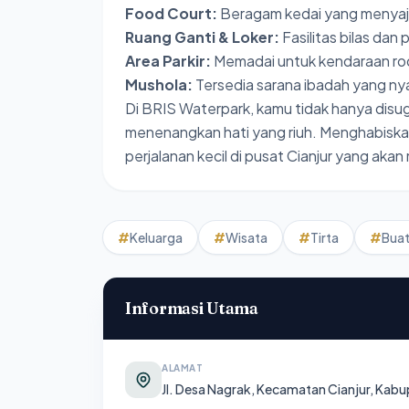
Food Court:
Beragam kedai yang menyaji
Ruang Ganti & Loker:
Fasilitas bilas da
Area Parkir:
Memadai untuk kendaraan rod
Mushola:
Tersedia sarana ibadah yang n
Di BRIS Waterpark, kamu tidak hanya disug
menenangkan hati yang riuh. Menghabiskan 
perjalanan kecil di pusat Cianjur yang a
#
Keluarga
#
Wisata
#
Tirta
#
Bua
Informasi Utama
ALAMAT
Jl. Desa Nagrak, Kecamatan Cianjur, Kabu