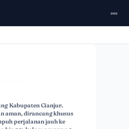
tung Kabupaten Cianjur.
an aman, dirancang khusus
puh perjalanan jauh ke