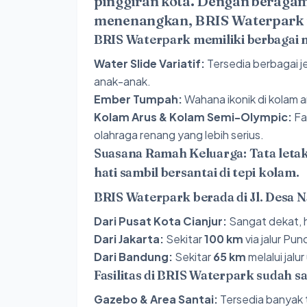
pinggiran kota. Dengan beraga
menenangkan, BRIS Waterpark m
BRIS Waterpark memiliki berbagai 
Water Slide Variatif:
Tersedia berbagai j
anak-anak.
Ember Tumpah:
Wahana ikonik di kolam 
Kolam Arus & Kolam Semi-Olympic:
Fa
olahraga renang yang lebih serius.
Suasana Ramah Keluarga:
Tata leta
hati sambil bersantai di tepi kolam.
BRIS Waterpark berada di Jl. Desa 
Dari Pusat Kota Cianjur:
Sangat dekat, 
Dari Jakarta:
Sekitar
100 km
via jalur Pu
Dari Bandung:
Sekitar
65 km
melalui jal
Fasilitas di BRIS Waterpark sudah
Gazebo & Area Santai:
Tersedia banyak ti