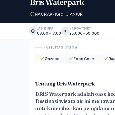
Bris Waterpark
NAGRAK
•
Kec. CIANJUR
JAM BUKA
HARGA TIKET
08.00 - 17.00
25.000 - 30.000
FASILITAS UTAMA
Gazebo
Food Court
Rua
Tentang Bris Waterpark
BRIS Waterpark
adalah oase kec
Destinasi wisata air ini menaw
untuk memberikan pengalaman l