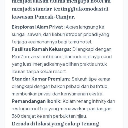
menjadi alasan utama mengapa hotel ini
menjadi standar tertinggi akomodasi di
kawasan Puncak-Cianjur.
Eksplorasi Alam Privat:
Akses langsung ke
sungai, sawah, dan kebun stroberi pribadi yang
terjaga keamanannya bagi tamu hotel.
Fasilitas Ramah Keluarga:
Dilengkapi dengan
Mini Zoo, area outbound, dan indoor playground
yang luas, menjadikannya pilihan praktis untuk
liburan tanpa keluar resort.
Standar Kamar Premium:
Seluruh tipe kamar
dilengkapi dengan balkon pribadi dan bathtub,
memberikan privasi dan kenyamanan ekstra.
Pemandangan Ikonik:
Kolam renang infinity dan
restoran rooftop yang menawarkan pandangan
360 derajat ke arah perbukitan hijau.
Berada di lokasi yang cukup tenang