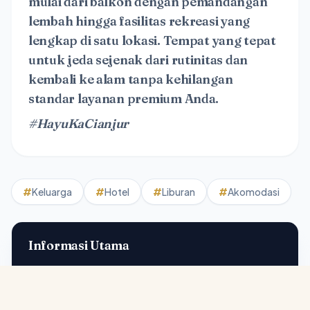
mulai dari balkon dengan pemandangan
lembah hingga fasilitas rekreasi yang
lengkap di satu lokasi. Tempat yang tepat
untuk jeda sejenak dari rutinitas dan
kembali ke alam tanpa kehilangan
standar layanan premium Anda.
#HayuKaCianjur
#
Keluarga
#
Hotel
#
Liburan
#
Akomodasi
Informasi Utama
ALAMAT
Jl. Hanjawar No. 19, Ciloto, Cipanas, Kabupaten