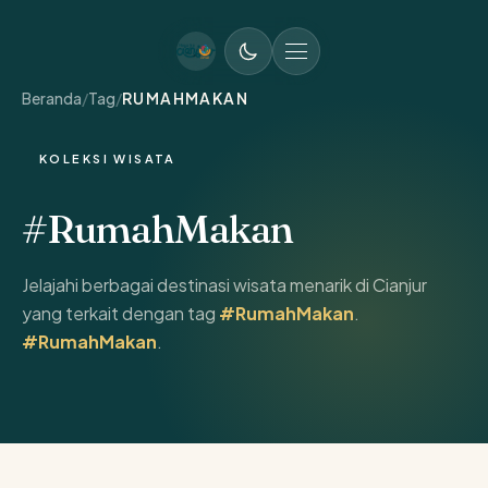
MENU UTAMA
Beranda
/
Tag
/
RUMAHMAKAN
KOLEKSI WISATA
#RumahMakan
Jelajahi berbagai destinasi wisata menarik di Cianjur
yang terkait dengan tag
#RumahMakan
.
#RumahMakan
.