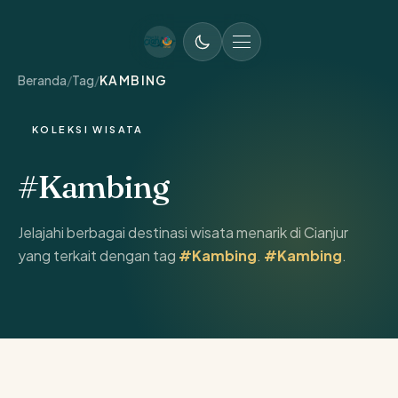
MENU UTAMA
Beranda
/
Tag
/
KAMBING
KOLEKSI WISATA
#Kambing
Jelajahi berbagai destinasi wisata menarik di Cianjur
yang terkait dengan tag
#Kambing
.
#Kambing
.