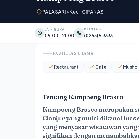
PALASARI
•
Kec. CIPANAS
KONTAK
JAM BUKA
09.00 - 21.00
(0263) 513333
FASILITAS UTAMA
Restaurant
Cafe
Mushol
Tentang Kampoeng Brasco
Kampoeng Brasco merupakan sal
Cianjur yang mulai dikenal luas 
yang menyasar wisatawan yang m
signifikan dengan menambahkan 