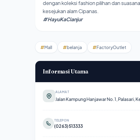
dengan koleksi fashion pilihan dan suasan
kesejukan alam Cipanas.
#HayuKaCianjur
#
Mall
#
belanja
#
FactoryOutlet
Informasi Utama
ALAMAT
Jalan Kampung Hanjawar No.1, Palasari, K
TELEPON
(0263) 513333