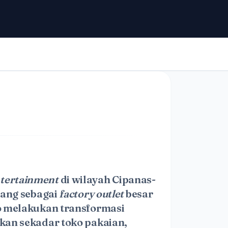
ntertainment
di wilayah Cipanas-
bang sebagai
factory outlet
besar
co melakukan transformasi
kan sekadar toko pakaian,