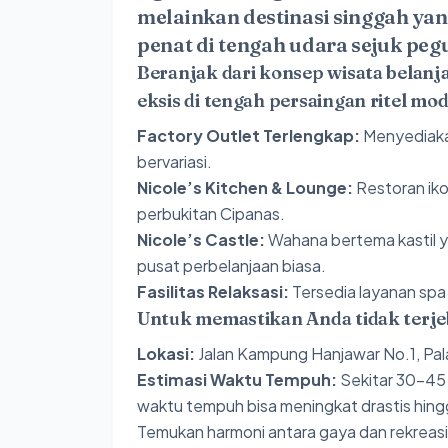
melainkan destinasi singgah yan
penat di tengah udara sejuk pe
Beranjak dari konsep wisata belan
eksis di tengah persaingan ritel mo
Factory Outlet Terlengkap:
Menyediakan
bervariasi.
Nicole’s Kitchen & Lounge:
Restoran iko
perbukitan Cipanas.
Nicole’s Castle:
Wahana bertema kastil y
pusat perbelanjaan biasa.
Fasilitas Relaksasi:
Tersedia layanan spa 
Untuk memastikan Anda tidak terjeba
Lokasi:
Jalan Kampung Hanjawar No.1, Pala
Estimasi Waktu Tempuh:
Sekitar 30–45 m
waktu tempuh bisa meningkat drastis hingg
Temukan harmoni antara gaya dan rekreasi 