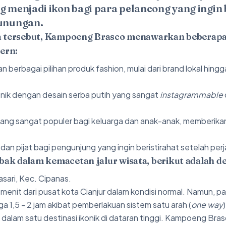
g menjadi ikon bagi para pelancong yang ingin
gunungan.
ja tersebut, Kampoeng Brasco menawarkan beberapa
dern:
 berbagai pilihan produk fashion, mulai dari brand lokal hing
nik dengan desain serba putih yang sangat
instagrammable
ang sangat populer bagi keluarga dan anak-anak, memberikan
dan pijat bagi pengunjung yang ingin beristirahat setelah perj
k dalam kemacetan jalur wisata, berikut adalah det
sari, Kec. Cipanas.
enit dari pusat kota Cianjur dalam kondisi normal. Namun, pada
a 1,5 - 2 jam akibat pemberlakuan sistem satu arah (
one way
dalam satu destinasi ikonik di dataran tinggi. Kampoeng Bra