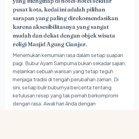
yang menginap di hotel-hotel sekitar
pusat kota, kedai ini adalah pilihan
sarapan yang paling direkomendasikan
karena aksesibilitasnya yang sangat
mudah dan dekat dengan objek wisata
religi Masjid Agung Cianjur.
Menemukan kemurnian rasa dalam setiap suapan
pagi. Bubur Ayam Sampurna bukan sekadar sajian,
melainkan sebuah warisan yang tetap teguh
menjaga tradisi di tengah perubahan zaman. Di
sini, setiap bulir buburnya bercerita tentang
ketulusan resep yang tak pernah berkompromi
dengan rasa. Awali hari Anda dengan
kesederhanaan yang mewah di jantung kota
Cianjur. Sampurna: Rasa yang jujur, kenangan
yang abadi.
#HayuKaCianjur